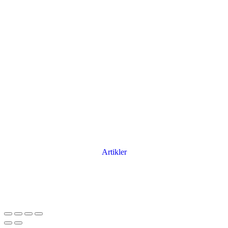
Artikler
Har du brug for en billig lejebil kan du finde
billige biler til leje
her