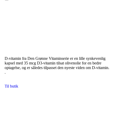
Hamburger Toggle Menu
D-vitamin fra Den Grønne Vitaminserie er en lille synkevenlig
kapsel med 35 mcg D3-vitamin tilsat olivenolie for en bedre
optagelse, og er således tilpasset den nyeste viden om D-vitamin.
.
Til butik