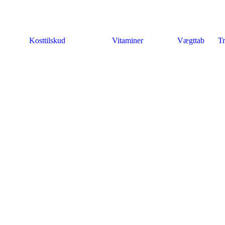
Kosttilskud
Vitaminer
Vægttab
Tr