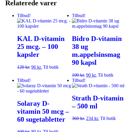
Relaterede varer
Tilbud!
Tilbud!
KAL D-vitamin
Bidro D-vitamin
25 mcg. – 100
38 ug
kapsler
m.appelsinsmag
90 kapsl
120
kr.
96
kr.
Til butik
100
kr.
90
kr.
Til butik
Tilbud!
Tilbud!
Strath D-vitamin
Solaray D-
– 500 ml
vitamin 50 mcg –
60 sugetabletter
360
kr.
234
kr.
Til butik
100
kr.
80
kr.
Til butik