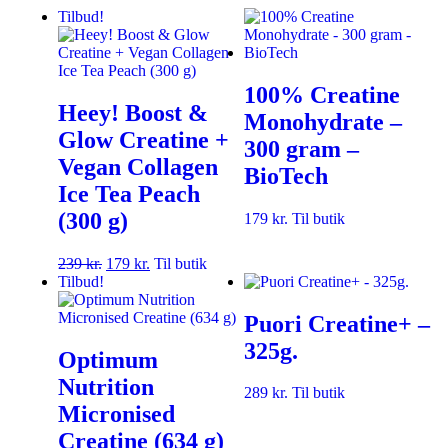
Tilbud!
100% Creatine
Heey! Boost &
Monohydrate –
Glow Creatine +
300 gram –
Vegan Collagen
BioTech
Ice Tea Peach
(300 g)
179
kr.
Til butik
239
kr.
179
kr.
Til butik
Tilbud!
Puori Creatine+ –
325g.
Optimum
Nutrition
289
kr.
Til butik
Micronised
Creatine (634 g)