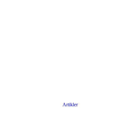
Artikler
Har du brug for en billig lejebil kan du finde
billige biler til leje
her