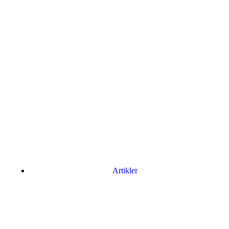
Artikler
Har du brug for en billig lejebil kan du finde
billige biler til leje
her