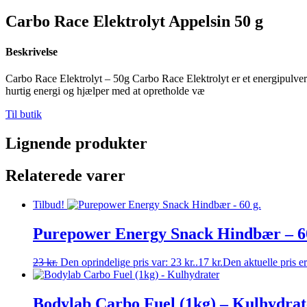
Carbo Race Elektrolyt Appelsin 50 g
Beskrivelse
Carbo Race Elektrolyt – 50g Carbo Race Elektrolyt er et energipulver 
hurtig energi og hjælper med at opretholde væ
Til butik
Lignende produkter
Relaterede varer
Tilbud!
Purepower Energy Snack Hindbær – 60
23
kr.
Den oprindelige pris var: 23 kr..
17
kr.
Den aktuelle pris er
Bodylab Carbo Fuel (1kg) – Kulhydrat