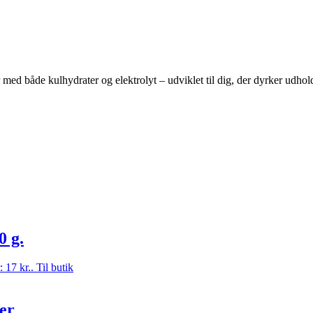
med både kulhydrater og elektrolyt – udviklet til dig, der dyrker udhol
 g.
: 17 kr..
Til butik
er