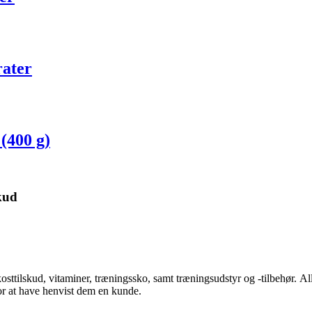
rater
(400 g)
kud
kosttilskud, vitaminer, træningssko, samt træningsudstyr og -tilbehør.
Al
for at have henvist dem en kunde.