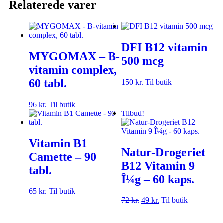
Relaterede varer
DFI B12 vitamin
MYGOMAX – B-
500 mcg
vitamin complex,
60 tabl.
150
kr.
Til butik
96
kr.
Til butik
Tilbud!
Vitamin B1
Natur-Drogeriet
Camette – 90
B12 Vitamin 9
tabl.
Î¼g – 60 kaps.
65
kr.
Til butik
72
kr.
49
kr.
Til butik