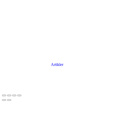
Artikler
Har du brug for en billig lejebil kan du finde
billige biler til leje
her