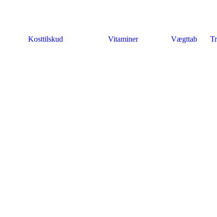
Kosttilskud
Vitaminer
Vægttab
Tr