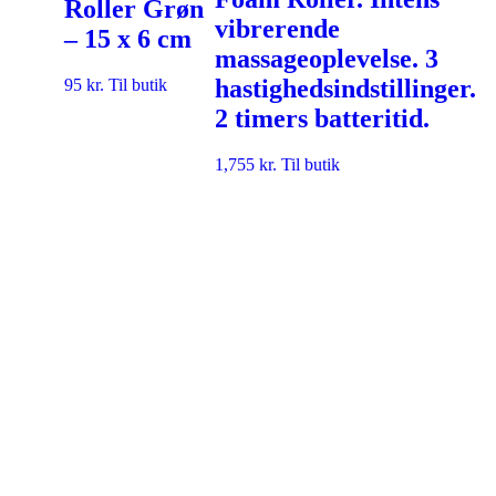
Roller Grøn
vibrerende
– 15 x 6 cm
massageoplevelse. 3
hastighedsindstillinger.
95
kr.
Til butik
2 timers batteritid.
1,755
kr.
Til butik