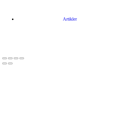
Artikler
Har du brug for en billig lejebil kan du finde
billige biler til leje
her