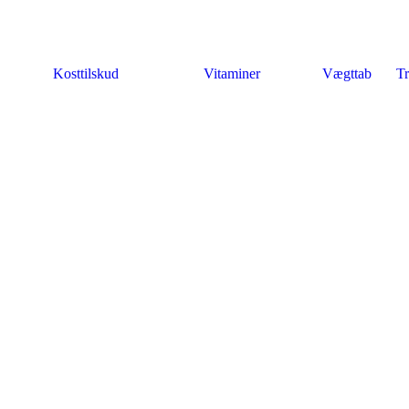
Kosttilskud
Vitaminer
Vægttab
Tr