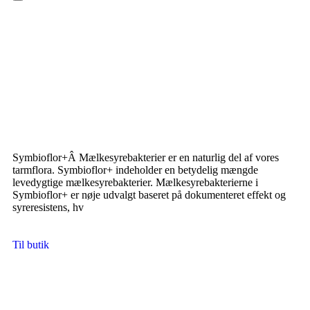
Hamburger Toggle Menu
Symbioflor+Â Mælkesyrebakterier er en naturlig del af vores
tarmflora. Symbioflor+ indeholder en betydelig mængde
levedygtige mælkesyrebakterier. Mælkesyrebakterierne i
Symbioflor+ er nøje udvalgt baseret på dokumenteret effekt og
syreresistens, hv
Til butik