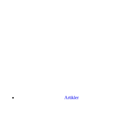
Artikler
Har du brug for en billig lejebil kan du finde
billige biler til leje
her