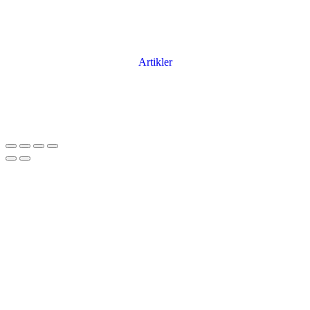
Artikler
Har du brug for en billig lejebil kan du finde
billige biler til leje
her