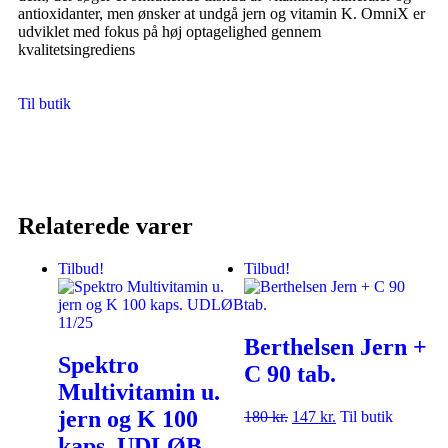
antioxidanter, men ønsker at undgå jern og vitamin K. OmniX er
udviklet med fokus på høj optagelighed gennem
kvalitetsingrediens
Til butik
Relaterede varer
Tilbud!
Tilbud!
Berthelsen Jern +
Spektro
C 90 tab.
Multivitamin u.
jern og K 100
180
kr.
147
kr.
Til butik
kaps. UDLØB