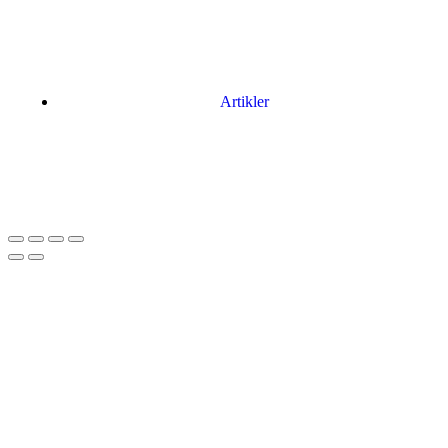
Artikler
Har du brug for en billig lejebil kan du finde
billige biler til leje
her