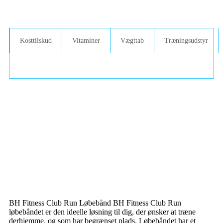
Kosttilskud
Vitaminer
Vægttab
Træningsudstyr
BH Fitness Club Run Løbebånd BH Fitness Club Run
løbebåndet er den ideelle løsning til dig, der ønsker at træne
derhjemme, og som har begrænset plads. Løbebåndet har et