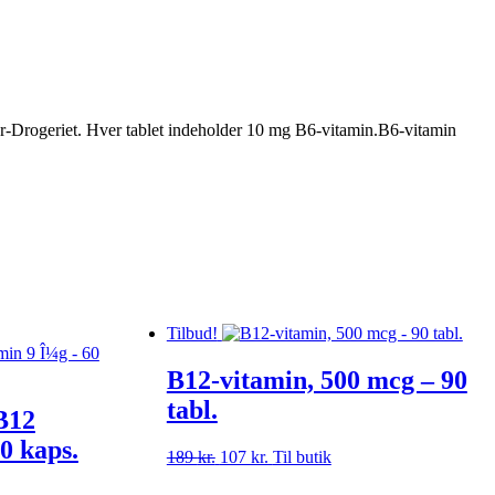
tur-Drogeriet. Hver tablet indeholder 10 mg B6-vitamin.B6-vitamin
Tilbud!
B12-vitamin, 500 mcg – 90
tabl.
B12
0 kaps.
189
kr.
Den
107
kr.
Den
Til butik
oprindelige
aktuelle