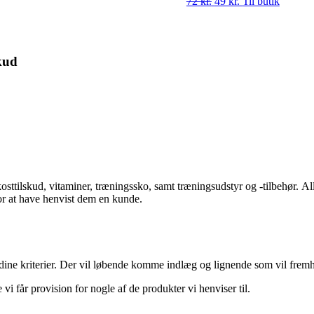
72
kr.
Den
49
kr.
Den
Til butik
oprindelige
aktuelle
pris
pris
var:
er:
72 kr..
49 kr..
kud
kosttilskud, vitaminer, træningssko, samt træningsudstyr og -tilbehør.
Al
for at have henvist dem en kunde.
 dine kriterier. Der vil løbende komme indlæg og lignende som vil fremhæ
e vi får provision for nogle af de produkter vi henviser til.