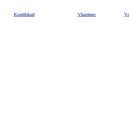
Videre
til
Kosttilskud
Vitaminer
Væ
indhold