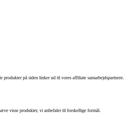
pris
pris
var:
er:
189 kr..
107 kr..
le produkter på siden linker ud til vores affiliate samarbejdspartnere.
ve visse produkter, vi anbefaler til forskellige formål.