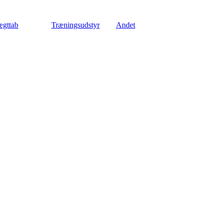
gttab
Træningsudstyr
Andet