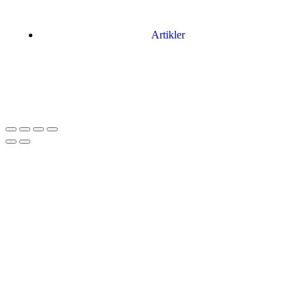
Artikler
Har du brug for en billig lejebil kan du finde
billige biler til leje
her