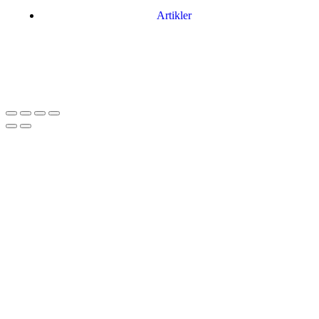
Artikler
Har du brug for en billig lejebil kan du finde
billige biler til leje
her