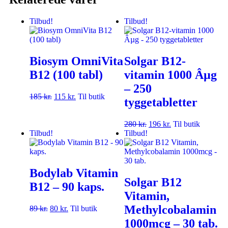
Tilbud!
Tilbud!
Biosym OmniVita
Solgar B12-
B12 (100 tabl)
vitamin 1000 Âµg
– 250
185
kr.
115
kr.
Til butik
tyggetabletter
280
kr.
196
kr.
Til butik
Tilbud!
Tilbud!
Bodylab Vitamin
Solgar B12
B12 – 90 kaps.
Vitamin,
Methylcobalamin
89
kr.
80
kr.
Til butik
1000mcg – 30 tab.