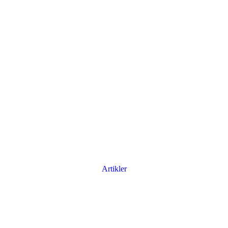
Artikler
Har du brug for en billig lejebil kan du finde
billige biler til leje
her