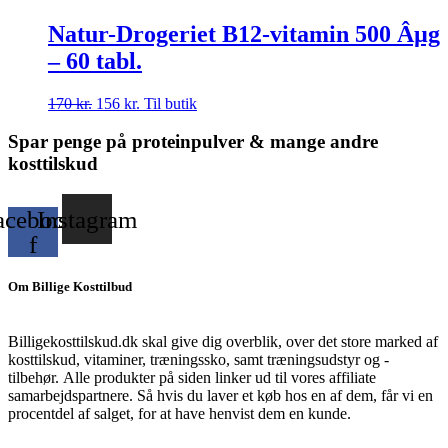
pris
pris
var:
er:
Natur-Drogeriet B12-vitamin 500 Âµg
149 kr..
82 kr..
– 60 tabl.
Den
Den
170
kr.
156
kr.
Til butik
oprindelige
aktuelle
pris
pris
Spar penge på proteinpulver & mange andre
var:
er:
kosttilskud
170 kr..
156 kr..
acebook-
Instagram
f
Om Billige Kosttilbud
Billigekosttilskud.dk skal give dig overblik, over det store marked af
kosttilskud, vitaminer, træningssko, samt træningsudstyr og -
tilbehør.
Alle produkter på siden linker ud til vores affiliate
samarbejdspartnere. Så hvis du laver et køb hos en af dem, får vi en
procentdel af salget, for at have henvist dem en kunde.