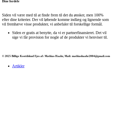
Dine fordele
Siden vil være med til at finde frem til det du ønsker, men 100%
efter dine kriterier. Der vil løbende komme indlæg og lignende som
vil fremhæve visse produkter, vi anbefaler til forskellige formål.
Siden er gratis at benytte, da vi er partnerfinansieret. Det vil
sige vi får provision for nogle af de produkter vi henviser til.
© 2025 Billige Kosttilskud Ejes af: Mathias Haahr, Mail: mathiashaahr2004@gmail.com
Artikler
Har du brug for en billig lejebil kan du finde
billige biler til leje
her