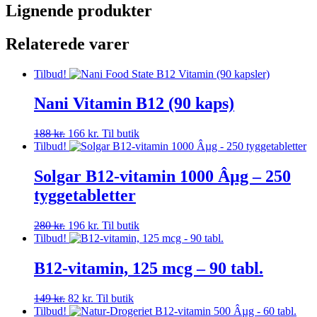
Lignende produkter
Relaterede varer
Tilbud!
Nani Vitamin B12 (90 kaps)
Den
Den
188
kr.
166
kr.
Til butik
oprindelige
aktuelle
Tilbud!
pris
pris
var:
er:
Solgar B12-vitamin 1000 Âµg – 250
188 kr..
166 kr..
tyggetabletter
Den
Den
280
kr.
196
kr.
Til butik
oprindelige
aktuelle
Tilbud!
pris
pris
var:
er:
B12-vitamin, 125 mcg – 90 tabl.
280 kr..
196 kr..
Den
Den
149
kr.
82
kr.
Til butik
oprindelige
aktuelle
Tilbud!