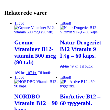
Relaterede varer
Tilbud!
Tilbud!
Grønne
Natur-Drogeriet
Vitaminer B12-
B12 Vitamin 9
vitamin 500 mcg
Î¼g – 60 kaps.
(90 tab)
72
kr.
49
kr.
Til butik
189
kr.
107
kr.
Til butik
Tilbud!
Tilbud!
NORDBO
BioActive B12 –
Vitamin B12 – 90
60 tyggetabl.
kaps.