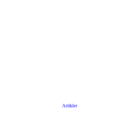
Artikler
Har du brug for en billig lejebil kan du finde
billige biler til leje
her