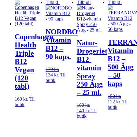
Tilbud!
Tilbud!
Tilbud!
NORDBO
Copenhagen
Vitamin
TERRA
Natur-
Health
B12 –
Vitamin
Drogeriet
Triple
90 kaps.
B12 –
B12-
B12
500 Âµg
vitamin
Vegan
179
kr.
Den
– 50
Spray
134
kr.
oprindelige
Den
Til
(120
butik
pris
aktuelle
kaps
250 Âµg
tabl)
var:
pris
– 25 ml.
179 kr..
er:
152
kr.
Den
134 kr..
160
kr.
Til
122
kr.
oprindel
Den
Til
butik
180
kr.
Den
butik
pris
aktuelle
140
kr.
oprindelige
Den
Til
var:
pris
butik
pris
aktuelle
152 kr..
er:
var:
pris
122 kr..
180 kr..
er:
140 kr..