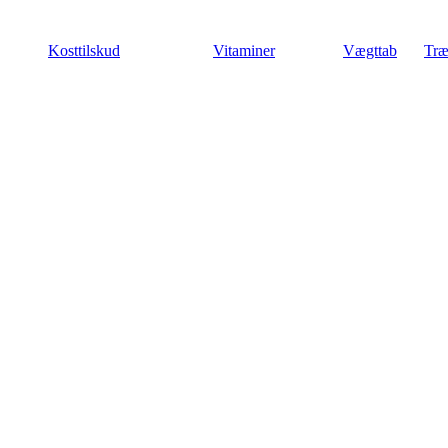
Videre
til
Kosttilskud
Vitaminer
Vægttab
Træ
indhold