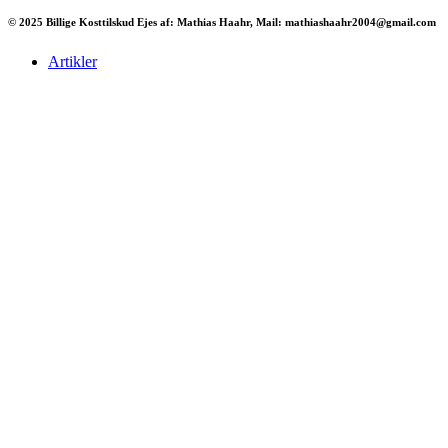
© 2025 Billige Kosttilskud Ejes af: Mathias Haahr, Mail: mathiashaahr2004@gmail.com
Artikler
Har du brug for en billig lejebil kan du finde
billige biler til leje
her