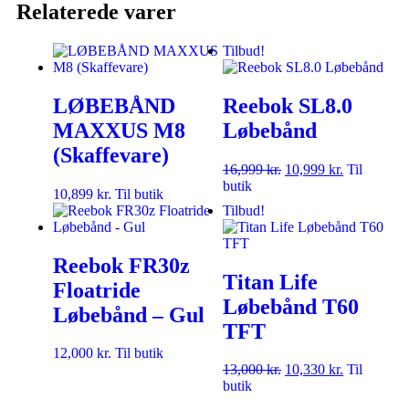
Relaterede varer
Tilbud!
LØBEBÅND
Reebok SL8.0
MAXXUS M8
Løbebånd
(Skaffevare)
16,999
kr.
10,999
kr.
Til
butik
10,899
kr.
Til butik
Tilbud!
Reebok FR30z
Titan Life
Floatride
Løbebånd T60
Løbebånd – Gul
TFT
12,000
kr.
Til butik
13,000
kr.
10,330
kr.
Til
butik