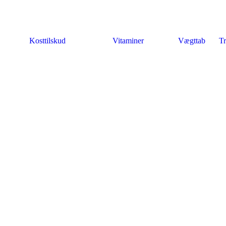
Kosttilskud
Vitaminer
Vægttab
Tr