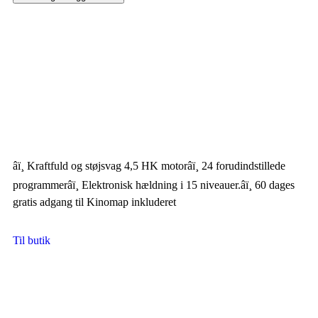
âï¸ Kraftfuld og støjsvag 4,5 HK motorâï¸ 24 forudindstillede
programmerâï¸ Elektronisk hældning i 15 niveauer.âï¸ 60 dages
gratis adgang til Kinomap inkluderet
Til butik