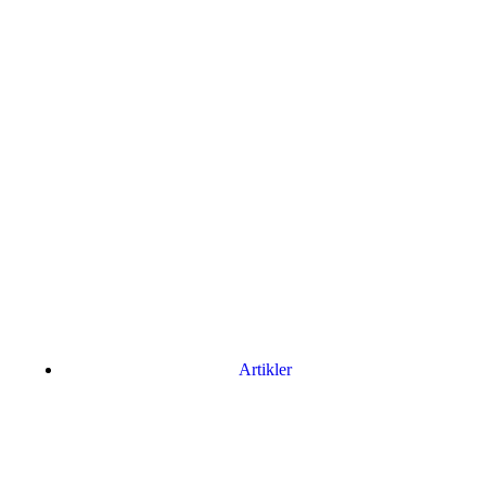
Artikler
Har du brug for en billig lejebil kan du finde
billige biler til leje
her