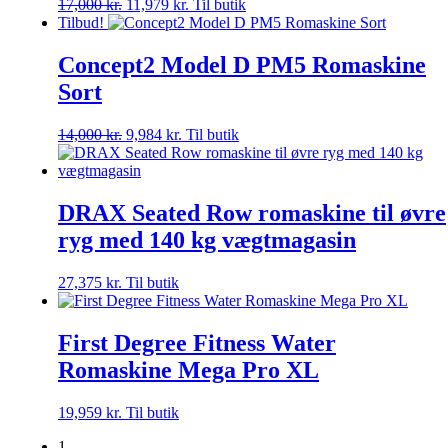
17,000
kr.
11,979
kr.
Til butik
Tilbud!
Concept2 Model D PM5 Romaskine
Sort
14,000
kr.
9,984
kr.
Til butik
DRAX Seated Row romaskine til øvre
ryg med 140 kg vægtmagasin
27,375
kr.
Til butik
First Degree Fitness Water
Romaskine Mega Pro XL
19,959
kr.
Til butik
1