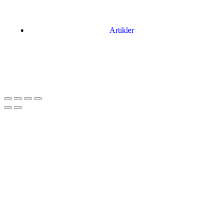
Artikler
Har du brug for en billig lejebil kan du finde
billige biler til leje
her