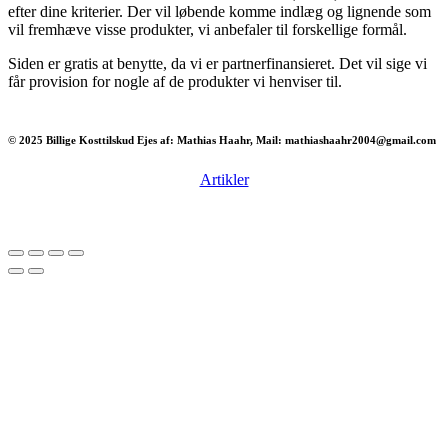
efter dine kriterier. Der vil løbende komme indlæg og lignende som
vil fremhæve visse produkter, vi anbefaler til forskellige formål.
Siden er gratis at benytte, da vi er partnerfinansieret. Det vil sige vi
får provision for nogle af de produkter vi henviser til.
© 2025 Billige Kosttilskud Ejes af: Mathias Haahr, Mail: mathiashaahr2004@gmail.com
Artikler
Har du brug for en billig lejebil kan du finde
billige biler til leje
her