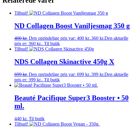
Relaterede varer
Tilbud!
ND Collagen Boost Vaniljesmag 350 g
400
kr.
Den oprindelige pris var: 400 kr..
360
kr.
Den aktuelle
pris er: 360 kr..
Til butik
Tilbud!
NDS Collagen Skinactive 450g X
699
kr.
Den oprindelige pris var: 699 kr..
399
kr.
Den aktuelle
pris er: 399 kr..
Til butik
Beauté Pacifique Super3 Booster • 50
ml.
440
kr.
Til butik
Tilbud!