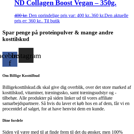
ND Collagen Boost Vegan – 350g.
400
kr.
Den oprindelige pris var: 400 kr..
360
kr.
Den aktuelle
pris er: 360 kr..
Til butik
Spar penge på proteinpulver & mange andre
kosttilskud
acebook-
Instagram
f
Om Billige Kosttilbud
Billigekosttilskud.dk skal give dig overblik, over det store marked af
kosttilskud, vitaminer, træningssko, samt træningsudstyr og -
tilbehør.
Alle produkter på siden linker ud til vores affiliate
samarbejdspartnere. Så hvis du laver et køb hos en af dem, får vi en
procentdel af salget, for at have henvist dem en kunde.
Dine fordele
Siden vil være med til at finde frem til det du ønsker, men 100%