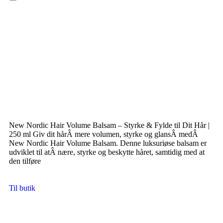
Hamburger Toggle Menu
New Nordic Hair Volume Balsam – Styrke & Fylde til Dit Hår |
250 ml Giv dit hårÂ mere volumen, styrke og glansÂ medÂ
New Nordic Hair Volume Balsam. Denne luksuriøse balsam er
udviklet til atÂ nære, styrke og beskytte håret, samtidig med at
den tilføre
Til butik