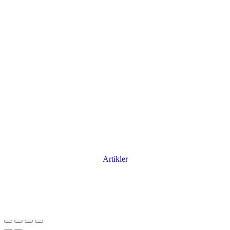
Artikler
Har du brug for en billig lejebil kan du finde
billige biler til leje
her