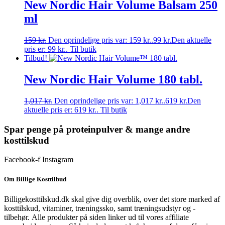
New Nordic Hair Volume Balsam 250
ml
159
kr.
Den oprindelige pris var: 159 kr..
99
kr.
Den aktuelle
pris er: 99 kr..
Til butik
Tilbud!
New Nordic Hair Volume 180 tabl.
1,017
kr.
Den oprindelige pris var: 1,017 kr..
619
kr.
Den
aktuelle pris er: 619 kr..
Til butik
Spar penge på proteinpulver & mange andre
kosttilskud
Facebook-f
Instagram
Om Billige Kosttilbud
Billigekosttilskud.dk skal give dig overblik, over det store marked af
kosttilskud, vitaminer, træningssko, samt træningsudstyr og -
tilbehør.
Alle produkter på siden linker ud til vores affiliate