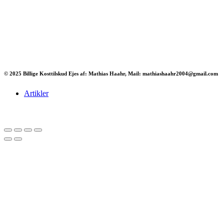
© 2025 Billige Kosttilskud Ejes af: Mathias Haahr, Mail: mathiashaahr2004@gmail.com
Artikler
Har du brug for en billig lejebil kan du finde
billige biler til leje
her