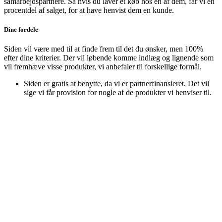
samarbejdspartnere. Så hvis du laver et køb hos en af dem, får vi en
procentdel af salget, for at have henvist dem en kunde.
Dine fordele
Siden vil være med til at finde frem til det du ønsker, men 100%
efter dine kriterier. Der vil løbende komme indlæg og lignende som
vil fremhæve visse produkter, vi anbefaler til forskellige formål.
Siden er gratis at benytte, da vi er partnerfinansieret. Det vil
sige vi får provision for nogle af de produkter vi henviser til.