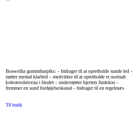
Hamburger Toggle Menu
Boswellia gummiharpiks: – bidrager til at opretholde sunde led –
støtter mental klarhed – medvirker til at opretholde et normalt
kolesterolniveau i blodet – understøtter hjertets funktion –
fremmer en sund fordøjelseskanal – bidrager til en regelmæs
Til butik