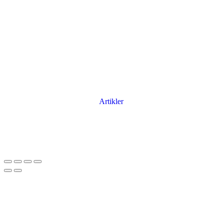
Artikler
Har du brug for en billig lejebil kan du finde
billige biler til leje
her