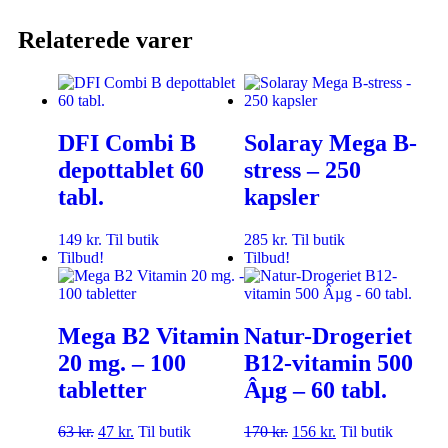
Relaterede varer
DFI Combi B
Solaray Mega B-
depottablet 60
stress – 250
tabl.
kapsler
149
kr.
Til butik
285
kr.
Til butik
Tilbud!
Tilbud!
Mega B2 Vitamin
Natur-Drogeriet
20 mg. – 100
B12-vitamin 500
tabletter
Âµg – 60 tabl.
63
kr.
47
kr.
Til butik
170
kr.
156
kr.
Til butik