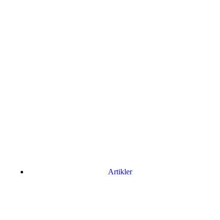
Artikler
Har du brug for en billig lejebil kan du finde
billige biler til leje
her