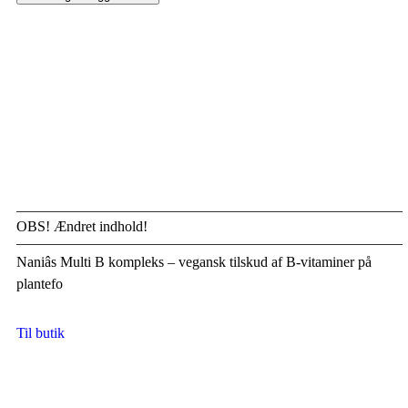
——————————————————————————–
OBS! Ændret indhold!
——————————————————————————–
Naniâs Multi B kompleks – vegansk tilskud af B-vitaminer på
plantefo
Til butik