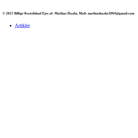
© 2025 Billige Kosttilskud Ejes af: Mathias Haahr, Mail: mathiashaahr2004@gmail.com
Artikler
Har du brug for en billig lejebil kan du finde
billige biler til leje
her