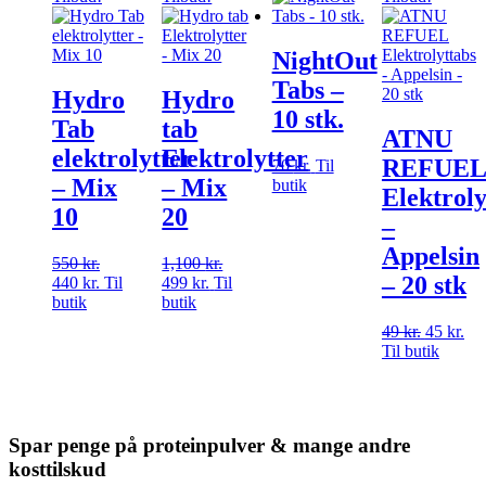
NightOut
Tabs –
Hydro
Hydro
10 stk.
Tab
tab
ATNU
elektrolytter
Elektrolytter
REFUE
70
kr.
Til
– Mix
– Mix
butik
Elektroly
10
20
–
Appelsin
550
kr.
Den
1,100
kr.
Den
– 20 stk
440
kr.
oprindelige
Den
Til
499
kr.
Den
Til
oprindelige
butik
pris
aktuelle
butik
aktuelle
pris
var:
pris
pris
var:
49
kr.
Den
45
kr.
De
550 kr..
er:
er:
1,100 kr..
Til butik
oprindel
akt
440 kr..
499 kr..
pris
pri
var:
er:
49 kr..
45 
Spar penge på proteinpulver & mange andre
kosttilskud