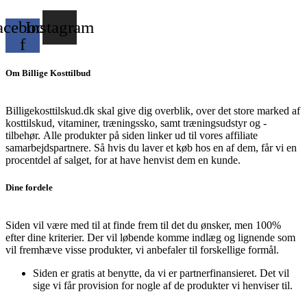
acebook-
Instagram
f
Om Billige Kosttilbud
Billigekosttilskud.dk skal give dig overblik, over det store marked af
kosttilskud, vitaminer, træningssko, samt træningsudstyr og -
tilbehør.
Alle produkter på siden linker ud til vores affiliate
samarbejdspartnere. Så hvis du laver et køb hos en af dem, får vi en
procentdel af salget, for at have henvist dem en kunde.
Dine fordele
Siden vil være med til at finde frem til det du ønsker, men 100%
efter dine kriterier. Der vil løbende komme indlæg og lignende som
vil fremhæve visse produkter, vi anbefaler til forskellige formål.
Siden er gratis at benytte, da vi er partnerfinansieret. Det vil
sige vi får provision for nogle af de produkter vi henviser til.