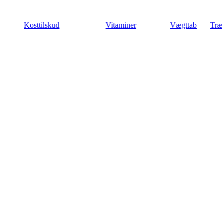
Videre
til
Kosttilskud
Vitaminer
Vægttab
Træ
indhold