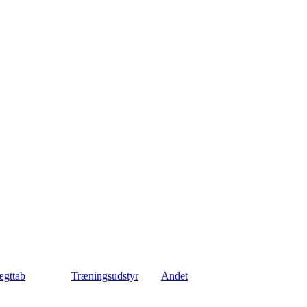
gttab
Træningsudstyr
Andet