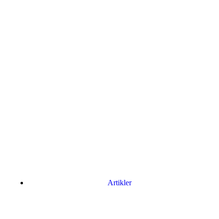
Artikler
Har du brug for en billig lejebil kan du finde
billige biler til leje