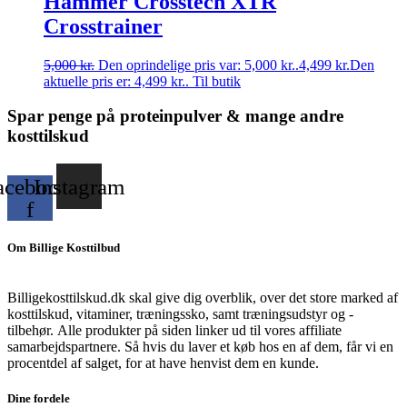
Hammer Crosstech XTR
Crosstrainer
5,000
kr.
Den oprindelige pris var: 5,000 kr..
4,499
kr.
Den
aktuelle pris er: 4,499 kr..
Til butik
Spar penge på proteinpulver & mange andre
kosttilskud
acebook-
Instagram
f
Om Billige Kosttilbud
Billigekosttilskud.dk skal give dig overblik, over det store marked af
kosttilskud, vitaminer, træningssko, samt træningsudstyr og -
tilbehør.
Alle produkter på siden linker ud til vores affiliate
samarbejdspartnere. Så hvis du laver et køb hos en af dem, får vi en
procentdel af salget, for at have henvist dem en kunde.
Dine fordele