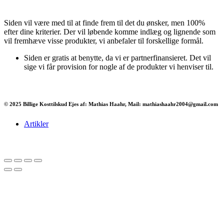
Siden vil være med til at finde frem til det du ønsker, men 100%
efter dine kriterier. Der vil løbende komme indlæg og lignende som
vil fremhæve visse produkter, vi anbefaler til forskellige formål.
Siden er gratis at benytte, da vi er partnerfinansieret. Det vil
sige vi får provision for nogle af de produkter vi henviser til.
© 2025 Billige Kosttilskud Ejes af: Mathias Haahr, Mail: mathiashaahr2004@gmail.com
Artikler
Har du brug for en billig lejebil kan du finde
billige biler til leje
her