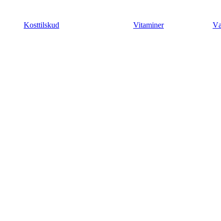
Videre
til
Kosttilskud
Vitaminer
Væ
indhold