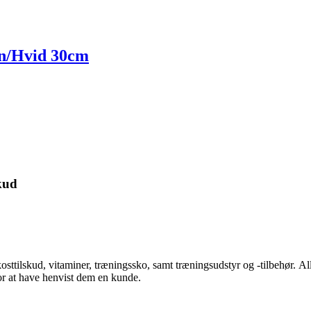
n/Hvid 30cm
kud
kosttilskud, vitaminer, træningssko, samt træningsudstyr og -tilbehør.
Al
for at have henvist dem en kunde.