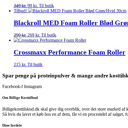
Den
Den
349
kr.
99
kr.
Til butik
oprindelige
aktuelle
Tilbud!
pris
pris
var:
er:
Blackroll MED Foam Roller Blød Grø
349 kr..
99 kr..
Den
Den
299
kr.
269
kr.
Til butik
oprindelige
aktuelle
pris
pris
var:
er:
Crossmaxx Performance Foam Roller
299 kr..
269 kr..
215
kr.
Til butik
Spar penge på proteinpulver & mange andre kosttils
Facebook-f
Instagram
Om Billige Kosttilbud
Billigekosttilskud.dk skal give dig overblik, over det store marked af 
Så hvis du laver et køb hos en af dem, får vi en procentdel af salget, 
Dine fordele