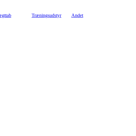
gttab
Træningsudstyr
Andet