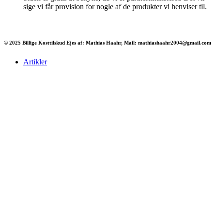
sige vi får provision for nogle af de produkter vi henviser til.
© 2025 Billige Kosttilskud Ejes af: Mathias Haahr, Mail: mathiashaahr2004@gmail.com
Artikler
Har du brug for en billig lejebil kan du finde
billige biler til leje
her