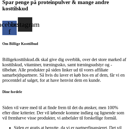
Spar penge på proteinpulver & mange andre
kosttilskud
acebook-
Instagram
f
Om Billige Kosttilbud
Billigekosttilskud.dk skal give dig overblik, over det store marked af
kosttilskud, vitaminer, træningssko, samt træningsudstyr og -
tilbehør.
Alle produkter på siden linker ud til vores affiliate
samarbejdspartnere. Så hvis du laver et køb hos en af dem, får vi en
procentdel af salget, for at have henvist dem en kunde.
Dine fordele
Siden vil være med til at finde frem til det du ønsker, men 100%
efter dine kriterier. Der vil løbende komme indlæg og lignende som
vil fremhæve visse produkter, vi anbefaler til forskellige formål.
Siden er gratis at benytte, da vi er partnerfinansieret. Det vil