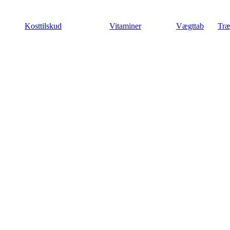
Videre
til
Kosttilskud
Vitaminer
Vægttab
Træ
indhold