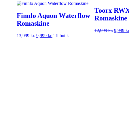
Toorx RWX
Finnlo Aquon Waterflow
Romaskine
Romaskine
12,999
kr.
9,999
kr
13,999
kr.
9,999
kr.
Til butik