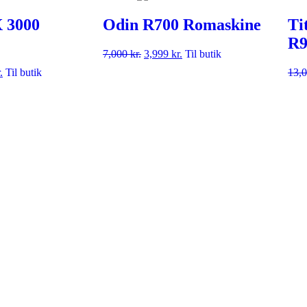
 3000
Odin R700 Romaskine
Ti
R9
7,000
kr.
3,999
kr.
Til butik
.
Til butik
13,